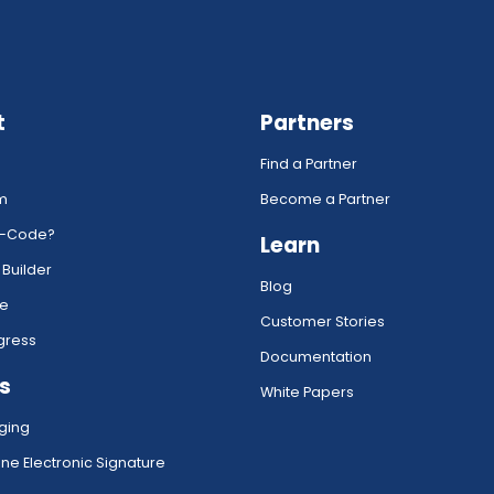
t
Partners
Find a Partner
rm
Become a Partner
w-Code?
Learn
 Builder
Blog
ce
Customer Stories
gress
Documentation
s
White Papers
ging
ne Electronic Signature