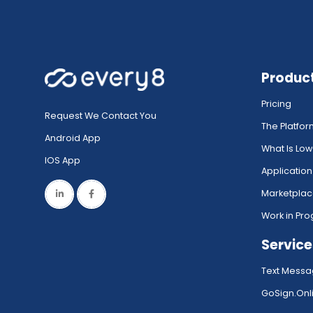
Produc
Pricing
Request We Contact You
The Platfo
Android App
What Is Lo
IOS App
Application
Marketpla
Work in Pro
Service
Text Messa
GoSign.Onli