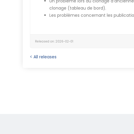
Un problème lors du clonage d’anciennes 
clonage (tableau de bord).
Les problèmes concernant les publicatio
Released on: 2026-02-01
< All releases