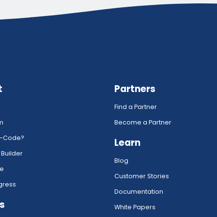
t
Partners
Find a Partner
rm
Become a Partner
w-Code?
Learn
 Builder
Blog
ce
Customer Stories
gress
Documentation
s
White Papers