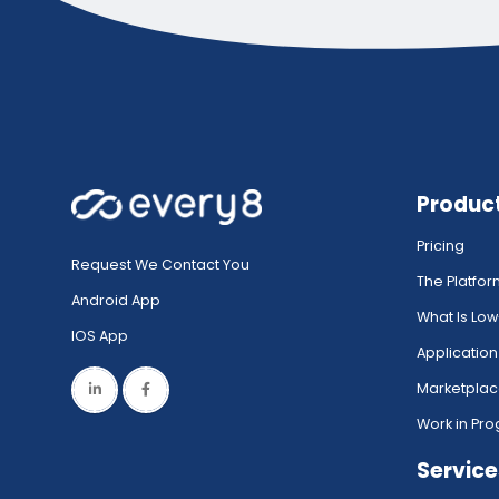
Produc
Pricing
Request We Contact You
The Platfo
Android App
What Is Lo
IOS App
Application
Marketpla
Work in Pro
Service