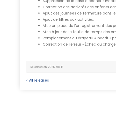
Suppression de la case à cocher « inactif
Correction des activités des enfants dans
Ajout des journées de fermeture dans les
Ajout de filtres aux activités.
Mise en place de l’enregistrement des pa
Mise à jour de la feuille de temps des e
Remplacement du drapeau « inactif » par
Correction de l’erreur « Échec du charg
Released on: 2025-08-13
< All releases