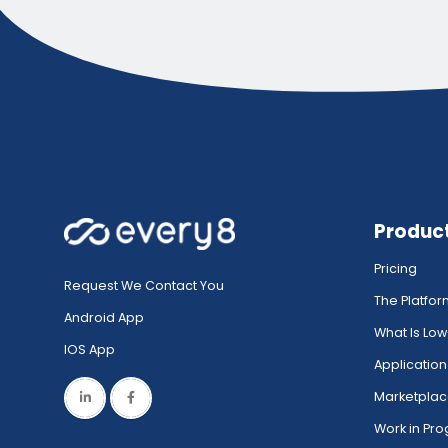
Produc
Pricing
Request We Contact You
The Platfo
Android App
What Is Lo
IOS App
Application
Marketpla
Work in Pro