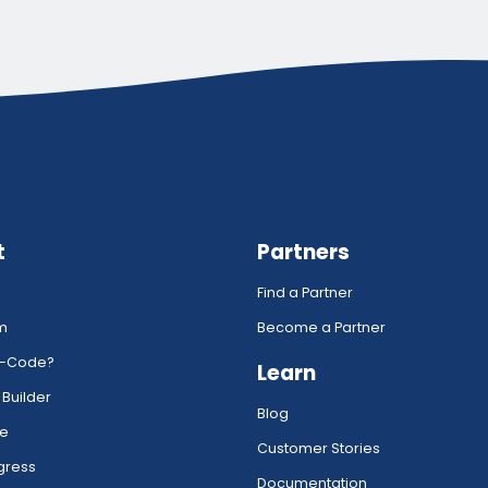
t
Partners
Find a Partner
rm
Become a Partner
w-Code?
Learn
 Builder
Blog
ce
Customer Stories
gress
Documentation